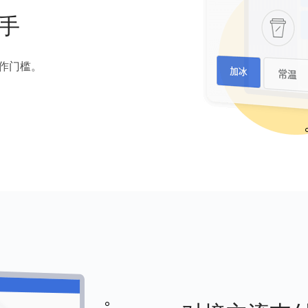
手
作门槛。